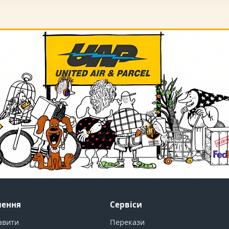
ення
Сервіси
авити
Перекази