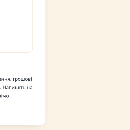
ення, грошові
я. Напишіть на
вімо