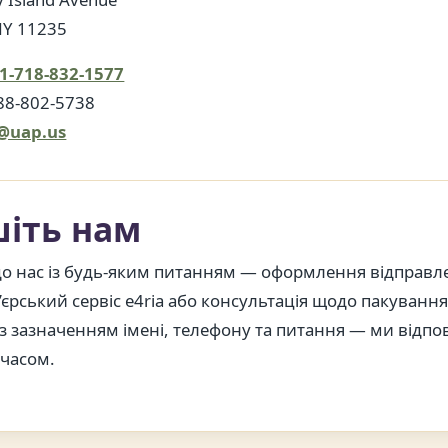
NY 11235
1-718-832-1577
88-802-5738
o@uap.us
іть нам
до нас із будь-яким питанням — оформлення відправл
’єрський сервіс e4ria або консультація щодо пакуванн
з зазначенням імені, телефону та питання — ми відпо
часом.