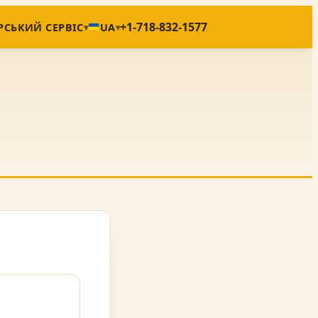
+1-718-832-1577
РСЬКИЙ СЕРВІС
UA
▾