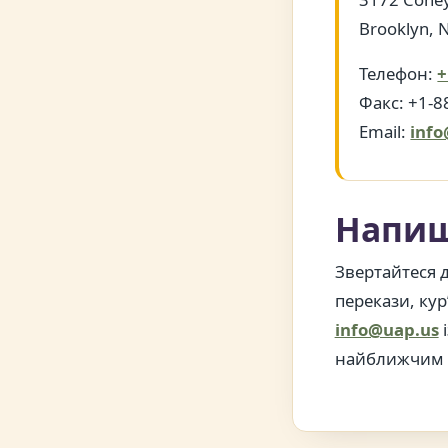
Brooklyn, 
Телефон:
+
Факс: +1-8
Email:
inf
Напиш
Звертайтеся 
перекази, кур
info@uap.us
і
найближчим 