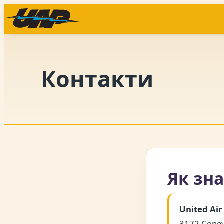
Skip
to
content
Контакти
Як зна
United Air 
3172 Coney