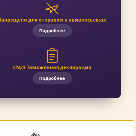
Запрещено для отправки в авиапосылках
Подробнее
CN23 Таможенная декларация
Подробнее