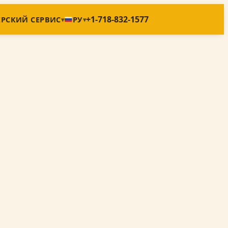
+1-718-832-1577
ЕРСКИЙ СЕРВИС
РУ
▾