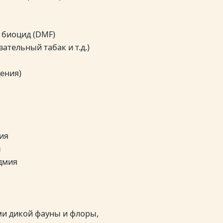
 биоцид (DMF)
ательный табак и т.д.)
ения)
ия
ы
дмия
ми дикой фауны и флоры,