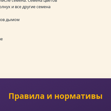
числе семена. Семена цветов
лнух и все другие семена
тов дымом
ие
Правила и нормативы