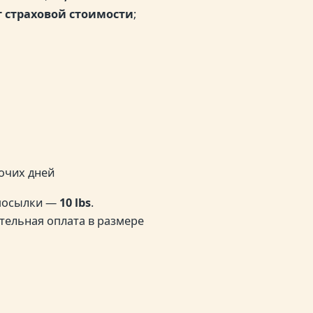
т страховой стоимости
;
бочих дней
 посылки —
10 lbs
.
тельная оплата в размере