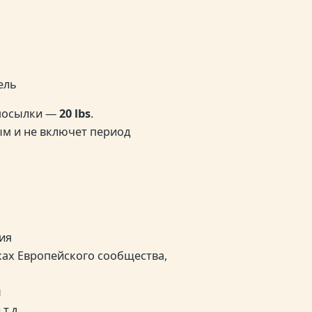
ель
 посылки —
20 lbs
.
м и не включет период
ия
ках Европейского сообщества,
ы
т.д.