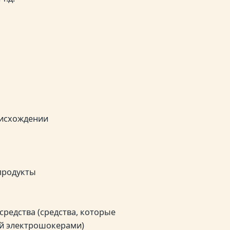
оисхождении
продукты
редства (средства, которые
ей электрошокерами)