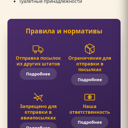
Туалетные принадлежности
Правила и нормативы
Отправка посылок
Ограничение для
из других штатов
отправки в
посылках
Подробнее
Подробнее
Запрещено для
Наша
отправки в
ответственность
авиапосылках
Подробнее
Подробнее